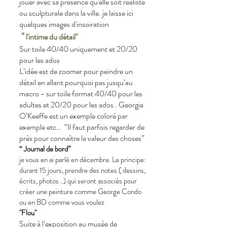
jouer avec sa presence qu'elle soit réaliste
ou sculpturale dans la ville. je laisse ici
quelques images d'insoiration
"
l'intime du détail"
Sur toile 40/40 uniquement et 20/20
pour les ados
L’idée est de zoomer pour peindre un
détail en allant pourquoi pas jusqu’au
macro - sur toile format 40/40 pour les
adultes et 20/20 pour les ados . Georgia
O’Keeffe est un exemple coloré par
exemple etc… “Il faut parfois regarder de
près pour connaître la valeur des choses”
“ Journal de bord”
je vous en ai parlé en décembre. Le principe:
durant 15 jours, prendre des notes ( dessins,
écrits, photos ..) qui seront associés pour
créer une peinture comme George Condo
ou en BD comme vous voulez
"Flou"
Suite à l’exposition au musée de