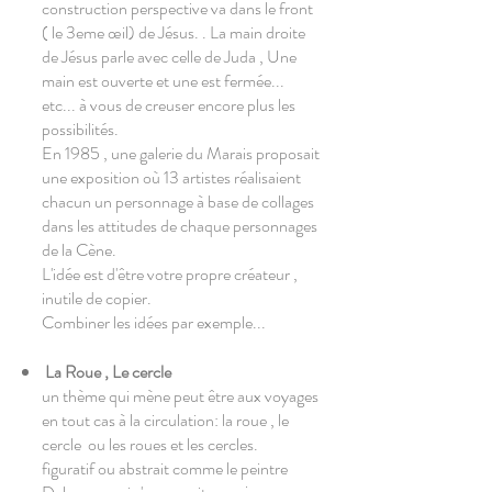
construction perspective va dans le front
( le 3eme œil) de Jésus. . La main droite
de Jésus parle avec celle de Juda , Une
main est ouverte et une est fermée...
etc... à vous de creuser encore plus les
possibilités.
En 1985 , une galerie du Marais proposait
une exposition où 13 artistes réalisaient
chacun un personnage à base de collages
dans les attitudes de chaque personnages
de la Cène.
L'idée est d'être votre propre créateur ,
inutile de copier.
Combiner les idées par exemple...
La Roue , Le cercle
un thème qui mène peut être aux voyages
en tout cas à la circulation: la roue , le
cercle ou les roues et les cercles.
figuratif ou abstrait comme le peintre