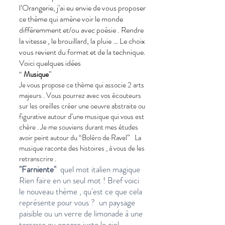
l’Orangerie, j’ai eu envie de vous proposer
ce thème qui amène voir le monde
différemment et/ou avec poésie . Rendre
la vitesse , le brouillard, la pluie … Le choix
vous revient du format et de la technique.
Voici quelques idées
“
Musique
”
Je vous propose ce thème qui associe 2 arts
majeurs . Vous pourrez avec vos écouteurs
sur les oreilles créer une oeuvre abstraite ou
figurative autour d’une musique qui vous est
chère . Je me souviens durant mes études
avoir peint autour du “Boléro de Ravel” La
musique raconte des histoires , à vous de les
retranscrire .
"Farniente"
quel mot italien magique
Rien faire en un seul mot ! Bref voici
le nouveau thème , qu'est ce que cela
représente pour vous ? un paysage
paisible ou un verre de limonade à une
terrasse ou encore juste le ciel