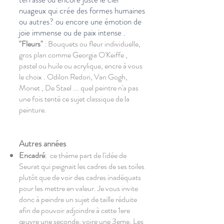
nuageux qui crée des formes humaines
ou autres? ou encore une émotion de
joie immense ou de paix intense .
"Fleurs"
: Bouquets ou fleur individuelle,
gros plan comme Georgia O'Keiffe ,
pastel ou huile ou acrylique, encre à vous
le choix . Odilon Redon, Van Gogh,
Monet , De Stael ... quel peintre n'a pas
une fois tenté ce sujet classique de la
peinture.
​Autres années
Encadré
: ce thème part de l'idée de
Seurat qui peignait les cadres de ses toiles
plutôt que de voir des cadres inadéquats
pour les mettre en valeur. Je vous invite
donc à peindre un sujet de taille réduite
afin de pouvoir adjoindre à cette 1ere
œuvre une seconde, voire une 3eme. Les