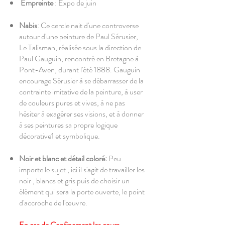
Empreinte
: Expo de juin
Nabis
: Ce cercle nait d'une controverse
autour d'une peinture de Paul Sérusier,
Le Talisman, réalisée sous la direction de
Paul Gauguin, rencontré en Bretagne à
Pont-Aven, durant l'été 1888. Gauguin
encourage Sérusier à se débarrasser de la
contrainte imitative de la peinture, à user
de couleurs pures et vives, à ne pas
hésiter à exagérer ses visions, et à donner
à ses peintures sa propre logique
décorative1 et symbolique.
Noir et blanc et détail coloré:
Peu
importe le sujet , ici il s'agit de travailler les
noir , blancs et gris puis de choisir un
élément qui sera la porte ouverte, le point
d'accroche de l'œuvre.
En cas de Confinement les cours