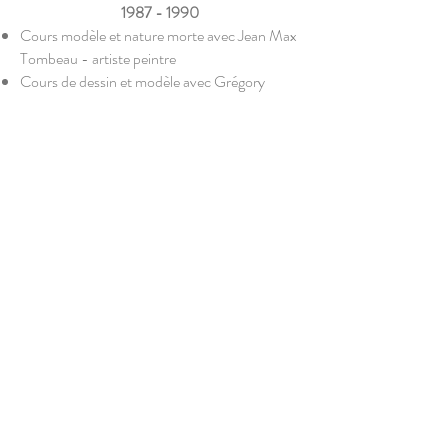
1987 - 1990
Cours modèle et nature morte avec Jean Max
Tombeau - artiste peintre
Cours de dessin et modèle avec Grégory
Masurovsky - artiste et graveur
Cours d'aquarelle avec Marie Noëlle Barbey -
artiste et professeur
Cours de composition abstraite avec Ulla
Pregels - artiste peintre
1979- 1984
Ecole Martenot - Master II - Paris
Diplome décoratrice d'intérieurs - Unieco
1976 - 1979
Bac "F1" Section mécanique Industrielle -
Lycée Branly - Dreux