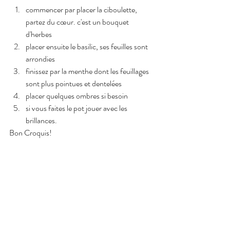
commencer par placer la ciboulette, 
partez du cœur. c'est un bouquet 
d'herbes
placer ensuite le basilic, ses feuilles sont 
arrondies 
finissez par la menthe dont les feuillages 
sont plus pointues et dentelées
placer quelques ombres si besoin 
si vous faites le pot jouer avec les 
brillances.
Bon Croquis!