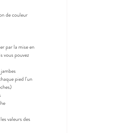
on de couleur 
is vous pouvez 
s jambes
chaque pied l'un 
lèches)
s
che
les valeurs des 