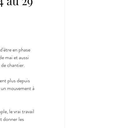
4 au 29
d'être en phase 
de mai et aussi 
 de chantier. 
vent plus depuis 
te un mouvement à 
e, le vrai travail 
t donner les 