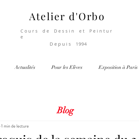
Atelier d'Orbo
C o u r s d e D e s s i n e t P e i n t u r
e
D e p u i s 1994
Actualités
Pour les Elèves
Exposition à Paris
Blog
1
1 min de lecture