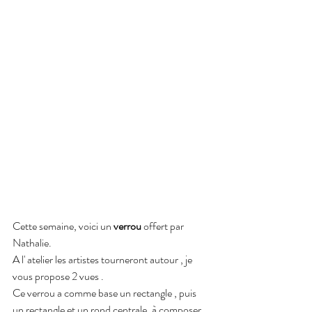
Cette semaine, voici un 
verrou 
offert par 
Nathalie.
A l' atelier les artistes tourneront autour , je 
vous propose 2 vues . 
Ce verrou a comme base un rectangle , puis 
un rectangle et un rond centrale, à composer 