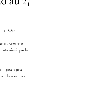
0 au 27
ette Oie , 
e du ventre est 
 tête ainsi que la 
er peu à peu 
nner du vomules