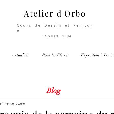
Atelier d'Orbo
C o u r s d e D e s s i n e t P e i n t u r
e
D e p u i s 1994
Actualités
Pour les Elèves
Exposition à Paris
Blog
3
1 min de lecture